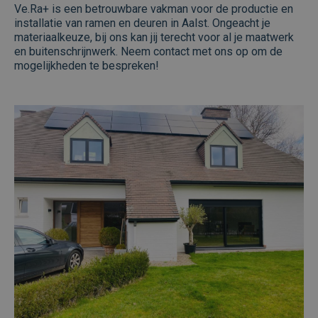
Ve.Ra+ is een betrouwbare vakman voor de productie en
Aanbieder /
installatie van ramen en deuren in Aalst. Ongeacht je
Naam
Vervaldatum
Omsc
Domein
materiaalkeuze, bij ons kan jij terecht voor al je maatwerk
CookieScriptConsent
1 maand
Deze
en buitenschrijnwerk. Neem contact met ons op om de
CookieScript
wordt
www.veraplus.be
mogelijkheden te bespreken!
door
Scrip
om d
cook
van b
onth
cook
van 
Scrip
nood
corre
Aanbieder /
Naam
Vervaldatum
Omschrijving
Domein
Aanbieder /
Google Privacy Policy
Naam
Vervaldatum
Omschrijving
Domein
_wpfuuid
www.veraplus.be
1 jaar 1
Deze cookie wor
maand
gebruikt om een
_ga
1 jaar 1
Deze cookie
Google LLC
Aanbieder /
Naam
Vervaldatum
Omschrijving
unieke
maand
is gekoppeld 
.veraplus.be
Domein
identificatiecode
Google Univer
voor elke