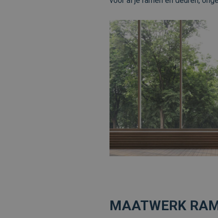
voor al je ramen en deuren, ong
MAATWERK RAME