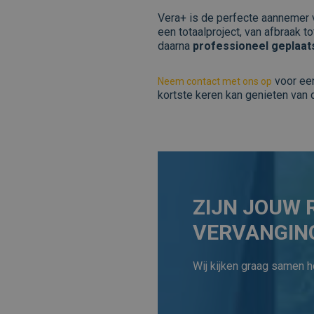
Vera+ is de perfecte aannemer
een totaalproject, van afbraak t
daarna
professioneel geplaats
voor e
Neem contact met ons op
kortste keren kan genieten van 
ZIJN JOUW 
VERVANGIN
Wij kijken graag samen h