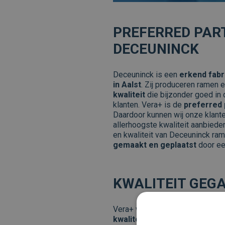
PREFERRED PAR
DECEUNINCK
Deceuninck is een
erkend fabr
in Aalst
. Zij produceren ramen 
kwaliteit
die bijzonder goed in 
klanten. Vera+ is de
preferred 
Daardoor kunnen wij onze klant
allerhoogste kwaliteit aanbied
en kwaliteit van Deceuninck ra
gemaakt en geplaatst
door ee
KWALITEIT GEG
Vera+ werkt met het
kwaliteit
kwaliteitsnormen
waaraan onze