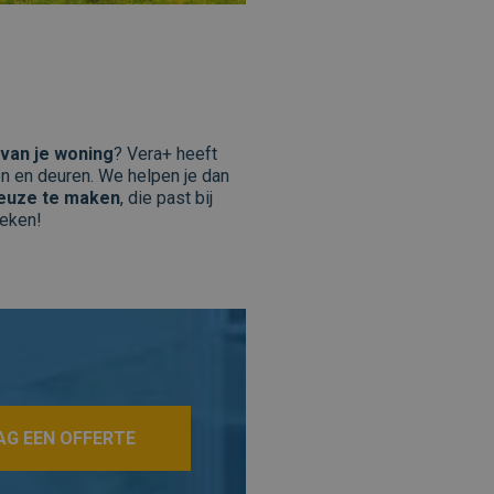
r elke bezoeker te
bruikerservaring op de
s - wat een belangrijke
 van je woning
? Vera+ heeft
n Google. Deze cookie
en, zoals realtime bieden
een willekeurig
n en deuren. We helpen je dan
nomen in elk paginaverzoek
keuze te maken
, die past bij
mpagnegegevens te
reken!
AG EEN OFFERTE