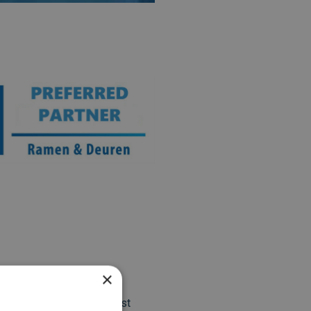
×
s vastgestelde
en afgeleverd en geplaatst