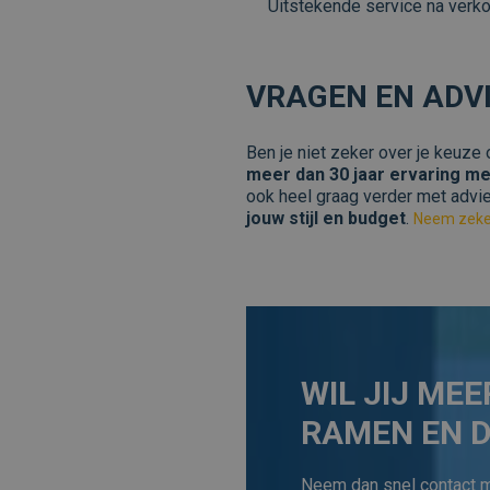
Uitstekende service na verk
Aanbieder /
Naam
VRAGEN EN ADV
Domein
Aanbi
Naam
Aanbieder /
Dome
Naam
_wpfuuid
www.veraplus
Domein
_ga
Googl
Ben je niet zeker over je keuze
.vera
_fbp
Google Privacy P
Meta Platform
meer dan 30 jaar ervaring me
Inc.
.veraplus.be
ook heel graag verder met adv
jouw stijl en budget
.
Neem zeker
_ga_FF2PPWBEDR
.vera
WIL JIJ ME
RAMEN EN 
Neem dan snel contact m