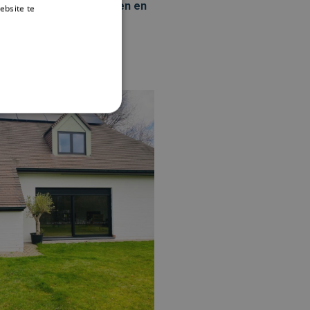
 wetende
dat alle producten en
ebsite te
es verder
rd
 en accountbeheer. De
com-service om de
cookie-banner van Cookie-