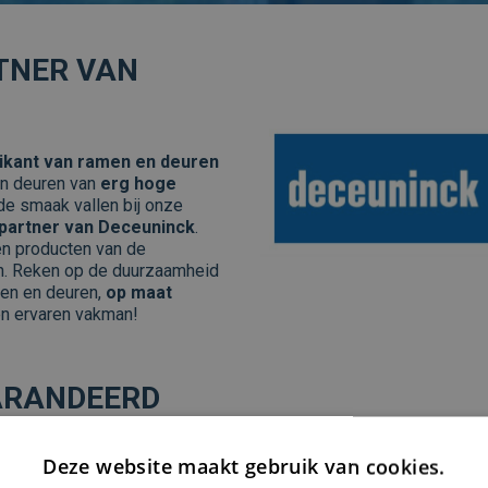
TNER VAN
ikant van ramen en deuren
en deuren van
erg hoge
de smaak vallen bij onze
partner van Deceuninck
.
en producten van de
en. Reken op de duurzaamheid
men en deuren,
op maat
n ervaren vakman!
ARANDEERD
skeurmerk Kiwa
. Dit certificaat voor kwaliteit werkt met
Europee
Deze website maakt gebruik van cookies.
 producten en diensten voldoen. Alle ramen en deuren die word