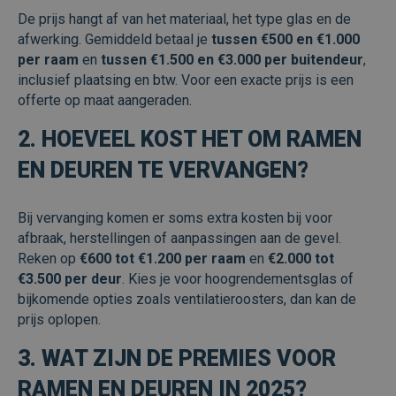
De prijs hangt af van het materiaal, het type glas en de
FUNCTIONEEL
afwerking. Gemiddeld betaal je
tussen €500 en €1.000
NIET-GECLASSIFICEERD
per raam
en
tussen €1.500 en €3.000 per buitendeur
,
inclusief plaatsing en btw. Voor een exacte prijs is een
offerte op maat aangeraden.
2. HOEVEEL KOST HET OM RAMEN
Strikt noodzakelijk
Prestatie
Targeting
Functioneel
EN DEUREN TE VERVANGEN?
Niet-geclassificeerd
Bij vervanging komen er soms extra kosten bij voor
Strikt noodzakelijke cookies maken de
kernfunctionaliteiten van de website mogelijk,
afbraak, herstellingen of aanpassingen aan de gevel.
zoals gebruikersaanmelding en accountbeheer.
Reken op
€600 tot €1.200 per raam
en
€2.000 tot
De website kan niet goed worden gebruikt
zonder de strikt noodzakelijke cookies.
€3.500 per deur
. Kies je voor hoogrendementsglas of
bijkomende opties zoals ventilatieroosters, dan kan de
Aanbieder /
Naam
Vervaldatum
Omsc
Domein
prijs oplopen.
CookieScriptConsent
1 maand
Deze
CookieScript
3. WAT ZIJN DE PREMIES VOOR
wordt
www.veraplus.be
door
Scrip
RAMEN EN DEUREN IN 2025?
om d