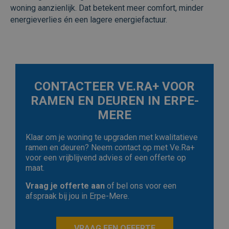
onderscheide
woning aanzienlijk. Dat betekent meer comfort, minder
door een
energieverlies én een lagere energiefactuur.
willekeurig
gegenereerd
nummer toe t
wijzen als kla
Het is opgen
in elk
paginaverzoe
een site en w
gebruikt om
CONTACTEER VE.RA+ VOOR
bezoekers-, se
en
RAMEN EN DEUREN IN ERPE-
campagnegeg
te berekenen
MERE
de
analyserappo
van de site.
Klaar om je woning te upgraden met kwalitatieve
_ga_FF2PPWBEDR
.veraplus.be
1 jaar 1
ramen en deuren? Neem contact op met Ve.Ra+
maand
voor een vrijblijvend advies of een offerte op
maat.
Vraag je offerte aan
of bel ons voor een
afspraak bij jou in Erpe-Mere.
VRAAG EEN OFFERTE