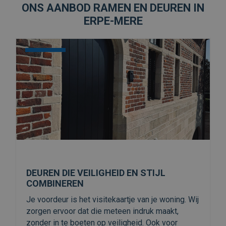
ONS AANBOD RAMEN EN DEUREN IN
ERPE-MERE
STIJL
RAMEN OP MAAT VOOR ELK TY
WONING
an je woning. Wij
Van klassiek tot modern: bij ons vind 
ruk maakt,
gegarandeerd iets naar jouw smaak. K
. Ook voor
of
, telkens met ui
ALUMINIUM
HOUT