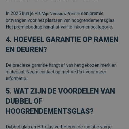
cook
van b
onth
​In 2025 kun je via
een premie
Mijn VerbouwPremie
cook
van 
ontvangen voor het plaatsen van hoogrendementsglas.
Scrip
Het premiebedrag hangt af van je inkomenscategorie.
nood
corre
4. HOEVEEL GARANTIE OP RAMEN
EN DEUREN?
Aanbieder /
Naam
Vervaldatum
Omschrijving
De precieze garantie hangt af van het gekozen merk en
Domein
Aanbieder /
Google Privacy Policy
Naam
Vervaldatum
Omschrijving
materiaal. Neem contact op met Ve.Ra+ voor meer
Domein
_wpfuuid
www.veraplus.be
1 jaar 1
Deze cookie wor
informatie.
maand
gebruikt om een
_ga
1 jaar 1
Deze cookie
Google LLC
Aanbieder /
Naam
Vervaldatum
Omschrijving
unieke
maand
is gekoppeld 
.veraplus.be
Domein
identificatiecode
Google Univer
5. WAT ZIJN DE VOORDELEN VAN
voor elke
Analytics - wa
_fbp
3 maanden
Gebruikt door
Meta
bezoeker te
belangrijke u
Facebook om een
Platform
DUBBEL OF
genereren om d
is van de mee
reeks
Inc.
integriteit van d
algemeen
advertentieproducten
.veraplus.be
sessie te
gebruikte
HOOGRENDEMENTSGLAS?
te leveren, zoals
behouden en de
analyseservic
realtime bieden van
gebruikerservari
Google. Deze
externe adverteerders
op de website te
cookie wordt
verbeteren.
gebruikt om 
Dubbel glas en HR-glas verbeteren de isolatie van je
gebruikers te