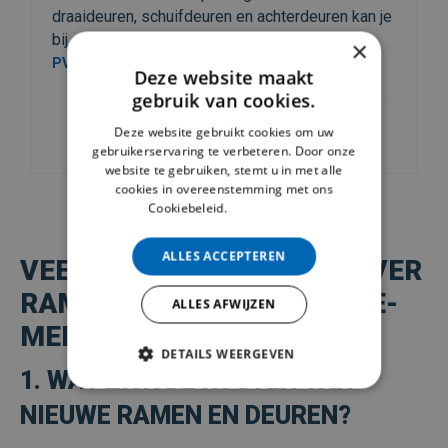
terdeuren kan je
isolatiewaarden en afwerking tot in de
nt hebben we
×
kbaar.
Deze website maakt
gebruik van cookies.
Deze website gebruikt cookies om uw
gebruikerservaring te verbeteren. Door onze
website te gebruiken, stemt u in met alle
cookies in overeenstemming met ons
Cookiebeleid.
Lees verder
ALLES ACCEPTEREN
VEELGESTELDE VRAGEN OVER
RAMEN EN DEUREN IN ERPE-
ALLES AFWIJZEN
MERE
DETAILS WEERGEVEN
1. WAT ZIJN DE KOSTEN VAN
STRIKT NOODZAKELIJK
NIEUWE RAMEN EN DEUREN?
PRESTATIE
TARGETING