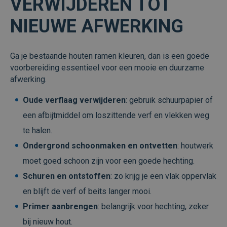
VERWIJDEREN TOT
kernfunctionaliteiten van de website mogelijk,
zoals gebruikersaanmelding en accountbeheer.
De website kan niet goed worden gebruikt
NIEUWE AFWERKING
zonder de strikt noodzakelijke cookies.
Aanbieder /
Naam
Vervaldatum
Omsc
Domein
Ga je bestaande houten ramen kleuren, dan is een goede
CookieScriptConsent
1 maand
Deze
CookieScript
voorbereiding essentieel voor een mooie en duurzame
wordt
www.veraplus.be
afwerking.
door
Scrip
om d
Oude verflaag verwijderen
: gebruik schuurpapier of
cook
van b
onth
een afbijtmiddel om loszittende verf en vlekken weg
cook
van 
te halen.
Scrip
nood
Ondergrond schoonmaken en ontvetten
: houtwerk
corre
moet goed schoon zijn voor een goede hechting.
Schuren en ontstoffen
: zo krijg je een vlak oppervlak
en blijft de verf of beits langer mooi.
Aanbieder /
Primer aanbrengen
: belangrijk voor hechting, zeker
Naam
Vervaldatum
Omschrijving
Domein
Aanbieder /
Google Privacy Policy
Naam
Vervaldatum
Omschrijving
Domein
bij nieuw hout.