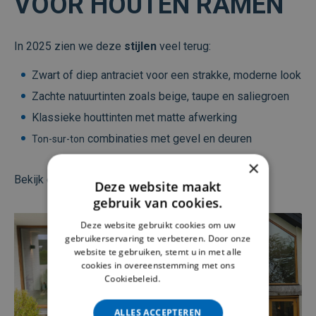
VOOR HOUTEN RAMEN
In 2025 zien we deze
stijlen
veel terug:
Zwart of diep antraciet voor een strakke, moderne look
Zachte natuurtinten zoals beige, taupe en saliegroen
Klassieke houttinten met matte afwerking
combinaties met gevel en deuren
Ton-sur-ton
×
Bekijk onze
voor inspiratie.
realisaties
Deze website maakt
gebruik van cookies.
Deze website gebruikt cookies om uw
gebruikerservaring te verbeteren. Door onze
website te gebruiken, stemt u in met alle
cookies in overeenstemming met ons
Cookiebeleid.
Lees verder
ALLES ACCEPTEREN