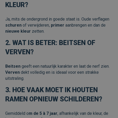
KLEUR?
_ga_FF2PPWBEDR
.veraplus.be
1 jaar 1
maand
Ja, mits de ondergrond in goede staat is. Oude verflagen
schuren
of verwijderen,
primer
aanbrengen en dan de
nieuwe kleur
zetten.
2. WAT IS BETER: BEITSEN OF
VERVEN?
Beitsen
geeft een natuurlijk karakter en laat de nerf zien.
Verven
dekt volledig en is ideaal voor een strakke
uitstraling.
3. HOE VAAK MOET IK HOUTEN
RAMEN OPNIEUW SCHILDEREN?
Gemiddeld o
m de 5 à 7 jaar
, afhankelijk van de kleur, de