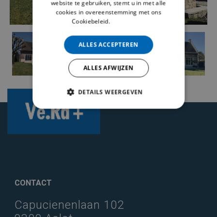
website te gebruiken, stemt u in met alle
cookies in overeenstemming met ons
Cookiebeleid.
Lees verder
ALLES ACCEPTEREN
ALLES AFWIJZEN
DETAILS WEERGEVEN
STRIKT NOODZAKELIJK
PRESTATIE
TARGETING
© 2020 Ve.Ra+. All rights
FUNCTIONEEL
reserved.
NIET-GECLASSIFICEERD
CONTACT
Capucienenlaan 102
Strikt noodzakelijk
Prestatie